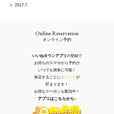
2017.7
Online Reservation
オンライン予約
いいねタウンアプリ
の登録で
お持ちのスマホ
から予約が
いつでも
簡単に可能
！
来店するごとに
ポイント
が
貯まります！
お得なクーポン
も配信中！
アプリはこちらから↓