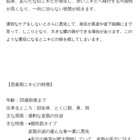
結果、あらたな白ニキビが発生し、赤いニキビへ移行する可能性
が高くなり、一向に治らない状態が続きます。
適切なケアをしないとさらに悪化して、炎症が真皮や皮下組織にまで
至って、しこりとなり、大きな膿の袋ができる場合があります。この
。
ような重症になるとニキビの痕を残してしまいます
【思春期ニキビの特徴】
年齢：20歳前後まで
出来るところ：顔全体、とくに額、鼻、頬
主な原因：過剰な皮脂の分泌
主な特徴：●脂性肌タイプ
皮脂分泌の盛んな春〜夏に悪化
●毛穴の角質が肥大閉鎖していて、皮脂が毛穴に詰ま