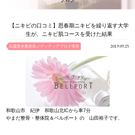
【ニキビの口コミ】思春期ニキビを繰り返す大学
生が、ニキビ肌コースを受けた結果
2019.09.25
高濃度水素美容メディティア
ブログ
美容
和歌山市 紀伊 和歌山北ICから車7分
やまだ整骨・整体院＆ベルポート の 山田裕子です
。