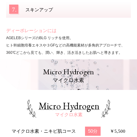
7.
スキンアップ
ディーポレーションには
AGELEBシリーズのBLG リッチを使用。
ヒト幹細胞培養エキスや３GFなどの高機能素材が多角的アプローチで、
360℃どこから見て
も、
潤い、輝き、活き活きしたお肌へと
導きます。
Micro Hydrogen
マイクロ水素
Micro Hydrogen
マイクロ水素
50分
マイクロ水素・ニキビ肌コース
￥5,500