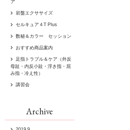
ア
岩盤エクササイズ
セルキュア４T Plus
数秘＆カラー セッション
おすすめ商品案内
足指トラブル＆ケア（外反
母趾・内反小趾・浮き指・屈
み指・冷え性）
講習会
Archive
2019.9