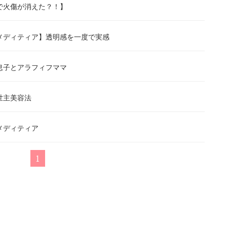
で火傷が消えた？！】
メディティア】透明感を一度で実感
息子とアラフィフママ
世主美容法
メディティア
1