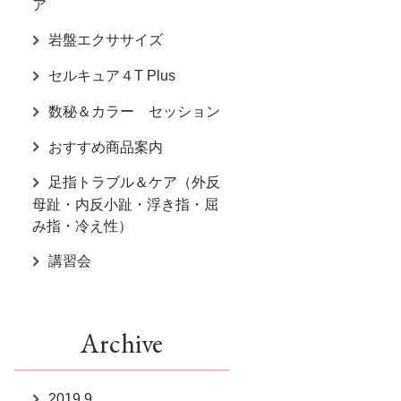
ア
岩盤エクササイズ
セルキュア４T Plus
数秘＆カラー セッション
おすすめ商品案内
足指トラブル＆ケア（外反
母趾・内反小趾・浮き指・屈
み指・冷え性）
講習会
Archive
2019.9