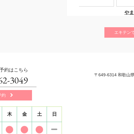
エキテン
予約はこちら
〒649-6314 和歌山
462-3049
予約

木
金
土
日