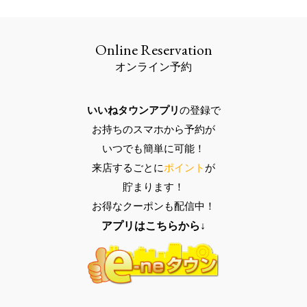
Online Reservation
オンライン予約
いいねタウンアプリ
の登録で
お持ちのスマホ
から予約が
いつでも
簡単に可能
！
来店するごとに
ポイント
が
貯まります！
お得なクーポン
も配信中！
アプリはこちらから↓