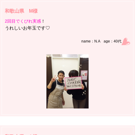
和歌山県 M様
2回目でくびれ実感
！
うれしいお年玉です♡
name：N.A age：40代