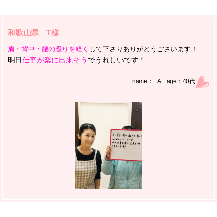
和歌山県 T様
肩・背中・腰の凝りを軽く
して下さりありがとうございます！
明日
仕事が楽に出来そう
でうれしいです！
name：T.A age：40代