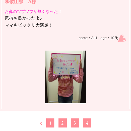
和歌山県 A様
お鼻のツブツブが無くなった
！
気持ち良かったよ♪
ママもビックリ大満足！
name：A.H age：10代
1
2
3
4