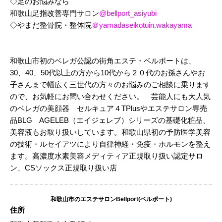
◇足のお悩みなら
和歌山足指改善専門サロン
@bellport_asiyubi
◇やまだ整骨院・整体院
＠yamadaseikotuin.wakayama
和歌山市初のベレガ公認の街角エステ・ベルポートは、
30、40、50代以上の方から10代から２０代のお孫さんやお
子さんまで幅広く三世代の方々のお悩みのご相談に乗ります
ので、お気軽にお問い合わせください。 芸能人にも大人気
のベレガの美顔器 セルキュア４TPlusやエステサロン専売
品BLG AGELEB（エイジェレブ）シリーズの基礎化粧品、
美容液もお取り扱いしています。和歌山県初の予防医学美容
の技術・ルセイアツにより自律神経・免疫・ホルモンを整え
ます。高濃度水素美容メディティア正規取り扱い認定サロ
ン、CSソックス正規取り扱い店
和歌山市のエステサロンBellport(ベルポート)
住所