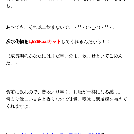
も。
あ〜でも、それ以上飲まないで。・°°・(＞_＜)・°°・。
炭水化物を
1,536kcalカット
してくれるんだから！！
（成長期のあなたにはまだ早いのよ。飲ませといてごめん
ね。）
食前に飲むので、普段より早く、お腹が一杯になる感じ。
何より優しい甘さと香りなので味覚、嗅覚に満足感を与えて
くれますよ。