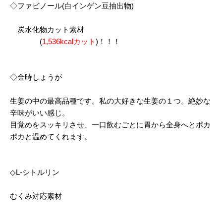
◇ファビノール(白インゲン豆抽出物)
炭水化物カット素材
(
1,536kcalカット
)！！！
◇金時しょうが
生姜の中の最高品種です。私の大好きな生姜の１つ。絶妙な
辛味がいい感じ。
目覚めをスッキリさせ、一口飲むごとに胃から全身へとポカ
ポカと温めてくれます。
◇L-シトルリン
むくみ対応素材