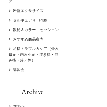
ア
岩盤エクササイズ
セルキュア４T Plus
数秘＆カラー セッション
おすすめ商品案内
足指トラブル＆ケア（外反
母趾・内反小趾・浮き指・屈
み指・冷え性）
講習会
Archive
2019.9