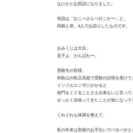
なにかとお世話になりました。
初詣は「おこべさんへ行こか〜」と、
両親と弟、4人でお詣りしたものです。
おみくじは大吉。
息子よ、がんばれ〜。
受験生の皆様、
和歌山の私立高校で受験の説明を受けて
インフルエンザにかかると
校門をくぐることさえ出来ないと言って
せっかく頑張ってきたことが無になって
くれぐれも体調を整えて、
私の年末は実家のお手伝いでバタバタと