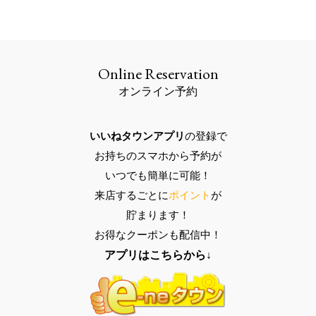
Online Reservation
オンライン予約
いいねタウンアプリ
の登録で
お持ちのスマホ
から予約が
いつでも
簡単に可能
！
来店するごとに
ポイント
が
貯まります！
お得なクーポン
も配信中！
アプリはこちらから↓